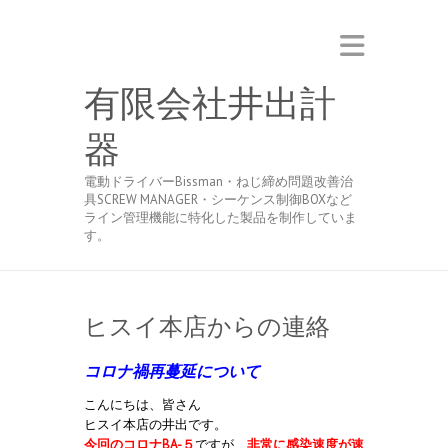
有限会社井出計
器
電動ドライバーBissman・ねじ締め問題改善治
具SCREW MANAGER・シーケンス制御BOXなど
ライン管理機能に特化した製品を制作していま
す。
ヒスイ本店からの連絡
コロナ禍再蔓延について
こんにちは、皆さん
ヒスイ本店の井出です。
今回のコロナBA-５
ですが、
非常に感染速度が速