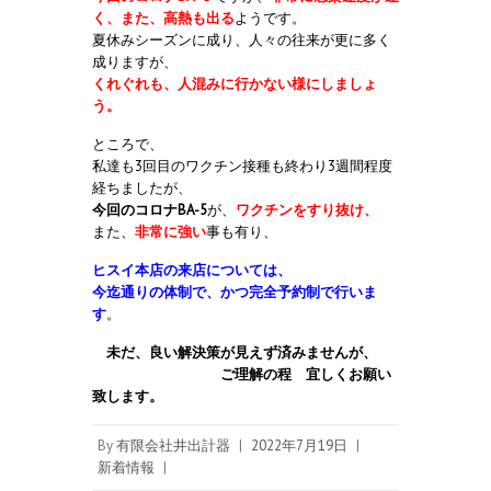
く、また、高熱も出る
ようです。
夏休みシーズンに成り、人々の往来が更に多く
成りますが、
くれぐれも、人混みに行かない様にしましょ
う。
ところで、
私達も3回目のワクチン接種も終わり3週間程度
経ちましたが、
今回のコロナBA-5
が、
ワクチンをすり抜け、
また、
非常に強い
事も有り、
ヒスイ本店の来店については、
今迄通りの体制で、かつ完全予約制で行いま
す
。
未だ、良い解決策が見えず済みませんが、
ご理解の程 宜しくお願い
致します。
By
有限会社井出計器
|
2022年7月19日
|
新着情報
|