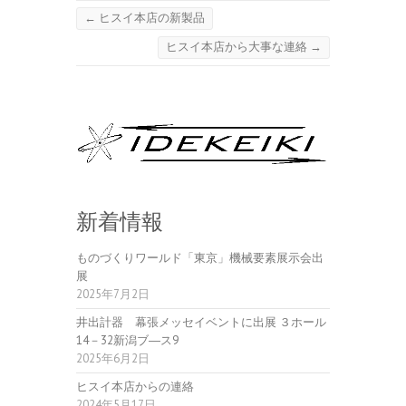
←
ヒスイ本店の新製品
ヒスイ本店から大事な連絡
→
新着情報
ものづくりワールド「東京」機械要素展示会出
展
2025年7月2日
井出計器 幕張メッセイベントに出展 ３ホール
14－32新潟ブ―ス9
2025年6月2日
ヒスイ本店からの連絡
2024年5月17日